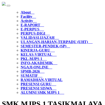
About
Facility
Activity
E-RAPORT
E-PERPUS
PERPUS-DIGI
VALIDASI-IJAZAH
ULANGAN-HARIAN-TERPADU (UHT)
SEMESTER-PENDEK (SP)
KINERJA-GURU
KELAS-VIRTUAL
PKL-MJPS 1
INFO-AKADEMIK
NGAJI-ONLINE
SPMB-2026
SUMATIF
RAMADHAN-VIRTUAL
PRESENSI GURU
PRESENSI SISWA
ALUMNI SMK MJPS 1
SMK MJPS 1 TASIKMALAYA